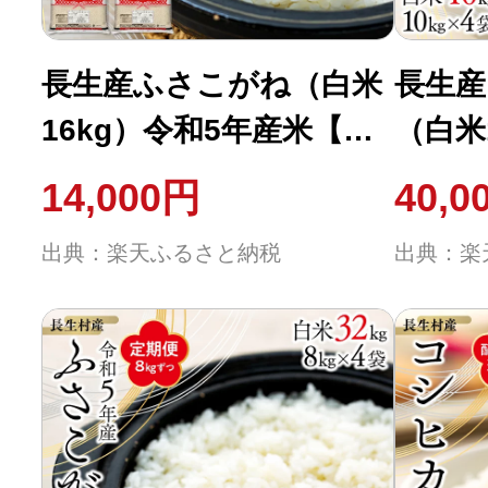
ふるさと納税の基礎知識
長生産ふさこがね（白米
長生産
10秒ぴったり診断
16kg）令和5年産米【配
（白米
送時期選択可】 白米 精
年産米
自治体直営サイト特集
14,000円
40,0
米 おにぎり お弁当 もっ
ヒカリ
はじめるバイブルとは
出典：楽天ふるさと納税
出典：楽
ちり 米 16キロ ふるさと
米 1
納税 千葉県 長生村
千葉県
よくあるご質問
問い合わせ