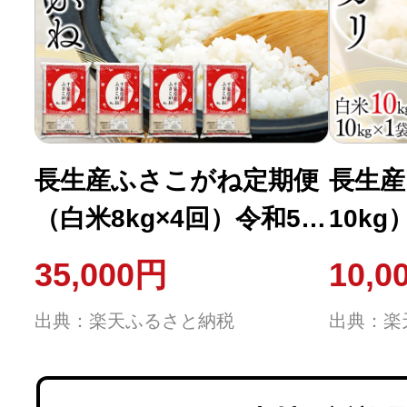
長生産ふさこがね定期便
長生産
（白米8kg×4回）令和5年
10k
産 ふさこがね 定期便 白
送月選
35,000円
10,0
米 精米 おにぎり お弁当
コシヒ
出典：楽天ふるさと納税
出典：楽
もっちり 米 8キロ ふる
10キ
さと 納税 千葉県 長生村
葉県 