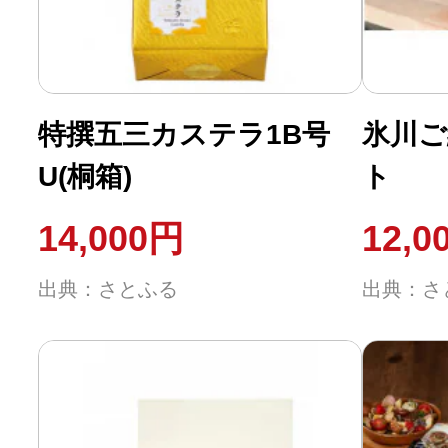
ふるさと納税の基礎知識
10秒ぴったり診断
特撰五三カステラ1B号
氷川ご
自治体直営サイト特集
U(桐箱)
ト
14,000円
12,0
はじめるバイブルとは
出典：さとふる
出典：さ
よくあるご質問
問い合わせ