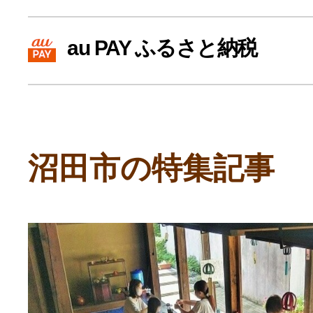
寄付上限額シミュレーション
au PAY ふるさと納税
給与所得者版
副業・パラレルワーカー
沼田市の特集記事
個人事業主・フリーラン
個人事業・フリーランス