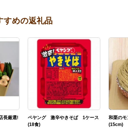
すすめの返礼品
店長厳選!
ペヤング 激辛やきそば 1ケース
和栗のモ
(18食)
(15cm)