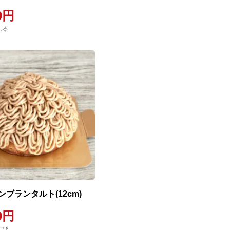
00円
ふる
ブランタルト(12cm)
00円
なび