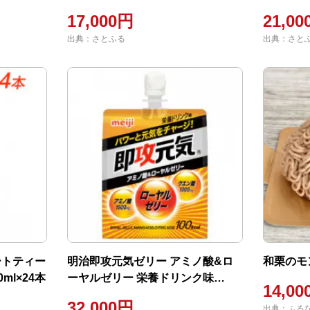
17,000円
21,0
出典：さとふる
出典：さと
ートティー
明治即攻元気ゼリー アミノ酸&ロ
和栗のモン
ml×24本
ーヤルゼリー 栄養ドリンク味
14,0
180g×36個
32,000円
出典：ふる