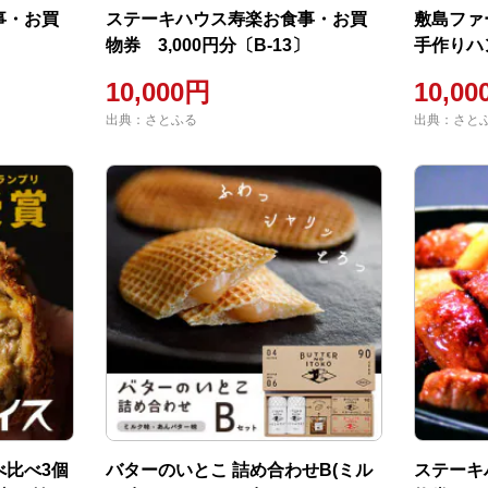
事・お買
ステーキハウス寿楽お食事・お買
敷島ファ
〕
物券 3,000円分〔B-13〕
手作りハ
10,000円
10,0
出典：さとふる
出典：さと
べ比べ3個
バターのいとこ 詰め合わせB(ミル
ステーキ