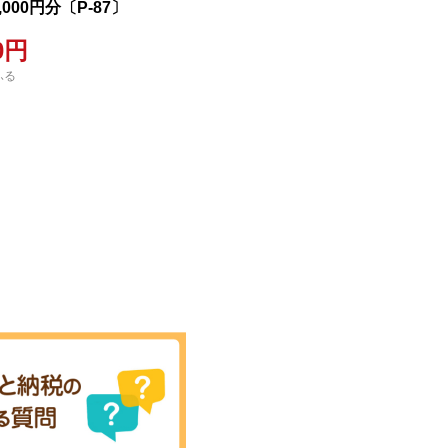
,000円分〔P-87〕
00円
ふる