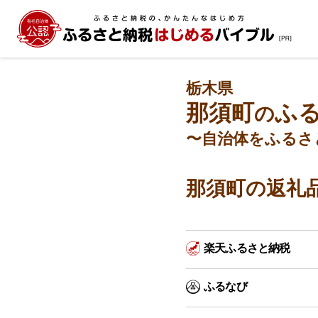
栃木県
那須町
ふ
の
〜自治体をふるさ
那須町の返礼
楽天ふるさと納税
ふるなび