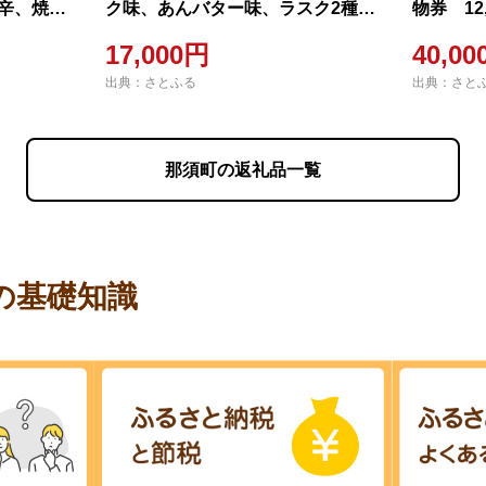
キ辛、焼き
ク味、あんバター味、ラスク2種
物券 12
S)
類、グラノーラ)〔P-28〕
17,000円
40,0
出典：さとふる
出典：さと
那須町の返礼品一覧
の基礎知識