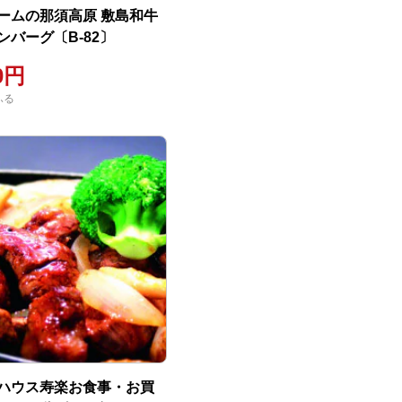
ームの那須高原 敷島和牛
ンバーグ〔B-82〕
00円
ふる
ハウス寿楽お食事・お買