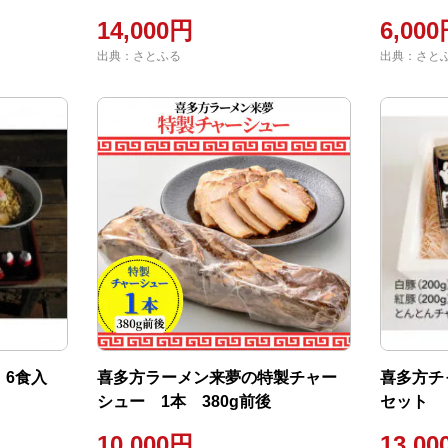
14,000円
6,00
出典：さとふる
出典：さと
 6食入
喜多方ラーメン来夢の特製チャー
喜多方チ
シュー 1本 380g前後
セット
10,000円
13,0