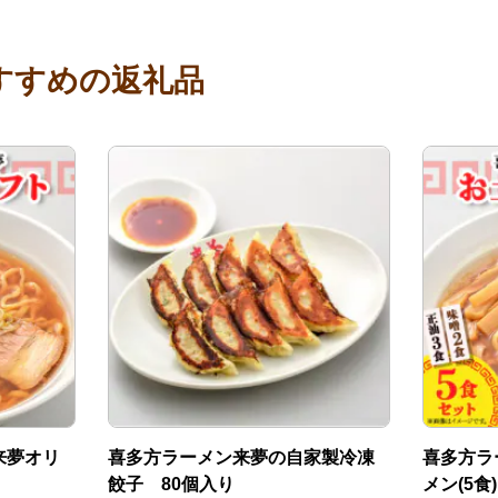
すすめの返礼品
来夢オリ
喜多方ラーメン来夢の自家製冷凍
喜多方ラ
餃子 80個入り
メン(5食)