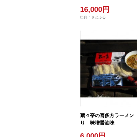
16,000円
出典：さとふる
蔵々亭の喜多方ラーメン
り 味噌醤油味
6,000円