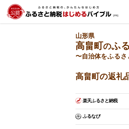
山形県
高畠町
ふ
の
〜自治体をふるさ
高畠町の返礼
楽天ふるさと納税
ふるなび