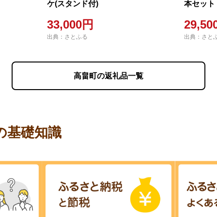
ケ(スタンド付)
本セット
ク 赤おに
33,000円
29,5
出典：さとふる
出典：さと
高畠町の返礼品一覧
の基礎知識