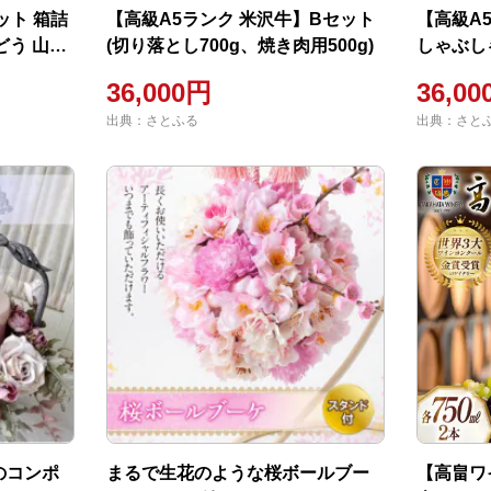
ット 箱詰
【高級A5ランク 米沢牛】Bセット
【高級A
ぶどう 山形
(切り落とし700g、焼き肉用500g)
しゃぶしゃ
36,000円
36,0
出典：さとふる
出典：さと
のコンポ
まるで生花のような桜ボールブー
【高畠ワ