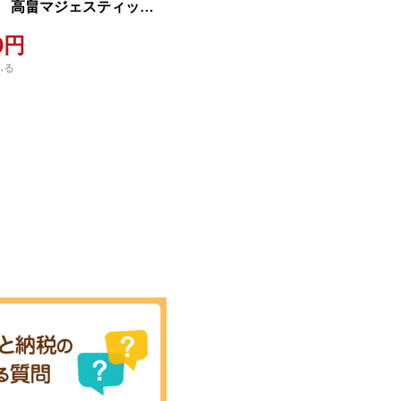
 高畠マジェスティッ
 / 青おに
00円
ふる