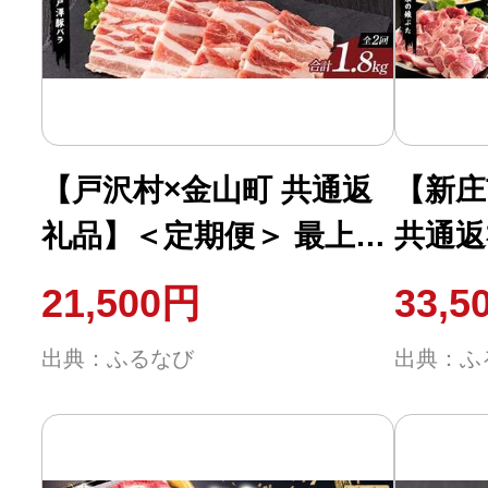
ふるさと納税の基礎知識
10秒ぴったり診断
自治体直営サイト特集
【戸沢村×金山町 共通返
【新庄
礼品】＜定期便＞ 最上の
共通返
はじめるバイブルとは
お肉 焼き肉定期便 2回
最上の
21,500円
33,5
（戸澤豚・米の娘ぶた）
定期便
よくあるご質問
出典：ふるなび
出典：ふ
豚肉 FAE-0026
澤豚・
問い合わせ
豚