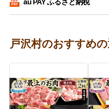
au PAY ふるさと納税
寄付上限額シミュレーション
給与所得者版
戸沢村のおすすめの
副業・パラレルワーカー
個人事業主・フリーラン
個人事業・フリーランス