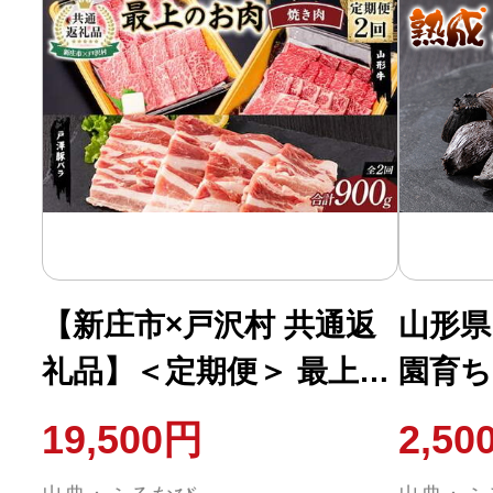
【新庄市×戸沢村 共通返
山形県
礼品】＜定期便＞ 最上の
園育ち
お肉 焼き肉定期便 2回
熟成黒
19,500円
2,50
（山形牛・戸澤豚） 牛肉
202