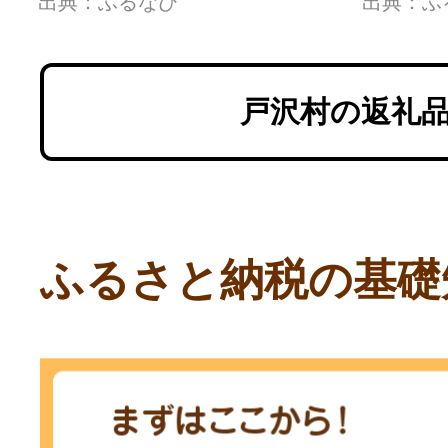
出典：ふるなび
出典：ふ
豚肉 FAE-0017
発送 
ニンニ
F7W-0
戸沢村の返礼
ふるさと納税の基礎