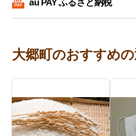
au PAY ふるさと納税
寄付上限額シミュレーション
給与所得者版
大郷町のおすすめの
副業・パラレルワーカー
個人事業主・フリーラン
個人事業・フリーランス