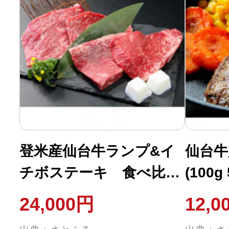
登米産仙台牛ランプ&イ
仙台牛
チボステーキ 食べ比べ
(100
セット約600g(150g×4枚/
分)
24,000円
12,0
各2枚)