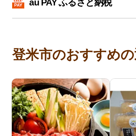
au PAY ふるさと納税
寄付上限額シミュレーション
給与所得者版
登米市のおすすめの
副業・パラレルワーカー
個人事業主・フリーラン
個人事業・フリーランス