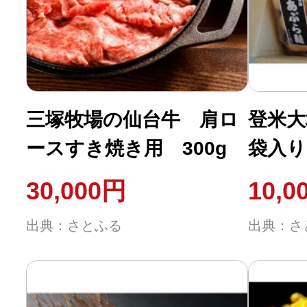
ふるさと納税の基礎知識
10秒ぴったり診断
自治体直営サイト特集
三塚牧場の仙台牛 肩ロ
登米大
ースすき焼き用 300g
袋入り
はじめるバイブルとは
30,000円
10,0
よくあるご質問
出典：さとふる
出典：さ
問い合わせ