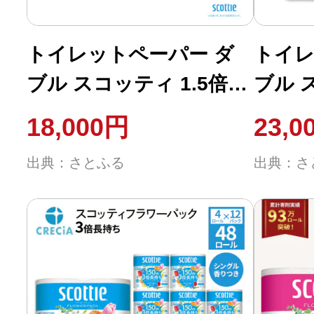
ふるさと納税の基礎知識
トイレットペーパー ダ
トイレ
10秒ぴったり診断
ブル スコッティ 1.5倍巻
ブル スコ
き 8R×8P[No.5704-
香り付き
自治体直営サイト特集
18,000円
23,0
0420]
はじめるバイブルとは
出典：さとふる
出典：さ
よくあるご質問
問い合わせ