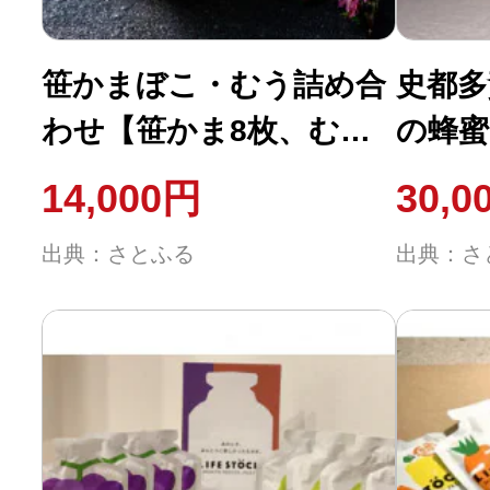
ふるさと納税の基礎知識
笹かまぼこ・むう詰め合
史都多
10秒ぴったり診断
わせ【笹かま8枚、むう8
の蜂蜜1
枚】
自治体直営サイト特集
14,000円
30,0
はじめるバイブルとは
出典：さとふる
出典：さ
よくあるご質問
問い合わせ