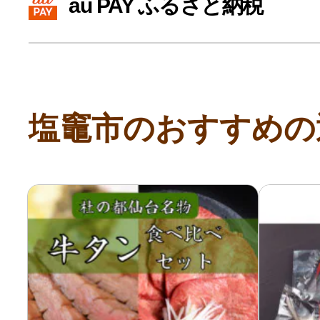
au PAY ふるさと納税
寄付上限額シミュレーション
給与所得者版
塩竈市のおすすめの
副業・パラレルワーカー
個人事業主・フリーラン
個人事業・フリーランス