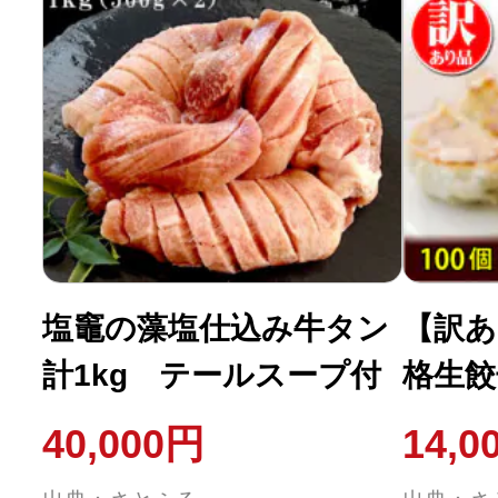
塩竈の藻塩仕込み牛タン
【訳あ
計1kg テールスープ付
格生餃子
40,000円
14,0