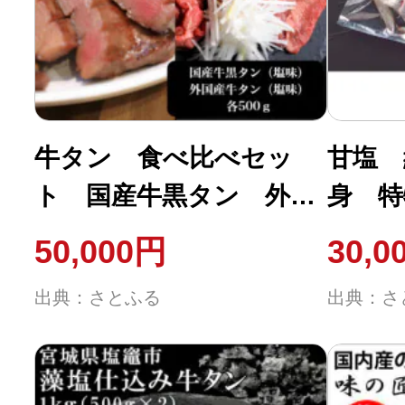
ふるさと納税の基礎知識
10秒ぴったり診断
自治体直営サイト特集
牛タン 食べ比べセッ
甘塩 
ト 国産牛黒タン 外国
身 特
はじめるバイブルとは
産牛タン 塩味 各500g
50,000円
30,0
ずつ 7～8人前
よくあるご質問
出典：さとふる
出典：さ
問い合わせ