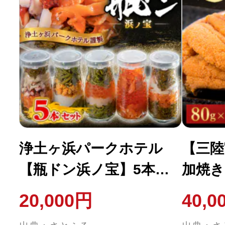
浄土ヶ浜パークホテル
【三陸
【瓶ドン浜ノ宝】5本セ
加焼き
ット
ト
20,000円
40,0