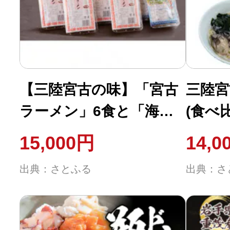
ふるさと納税の基礎知識
10秒ぴったり診断
自治体直営サイト特集
【三陸宮古の味】「宮古
三陸宮
ラーメン」6食と「海鮮
(食べ
はじめるバイブルとは
ラーメン」4食!人気の定
[宮古
15,000円
14,0
番10食セット
メン・
よくあるご質問
出典：さとふる
出典：さ
問い合わせ