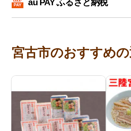
au PAY ふるさと納税
寄付上限額シミュレーション
給与所得者版
宮古市のおすすめの
副業・パラレルワーカー
個人事業主・フリーラン
個人事業・フリーランス