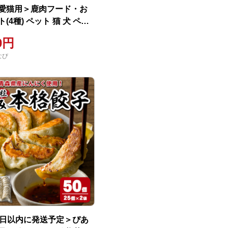
愛猫用＞鹿肉フード・お
(4種) ペット 猫 犬 ペッ
つ ペットフード ヤギミル
00円
ハンバーグ おやつ クッキ
なび
かけ グルテンフリー 低アレ
afe Do
業日以内に発送予定＞ぴあ