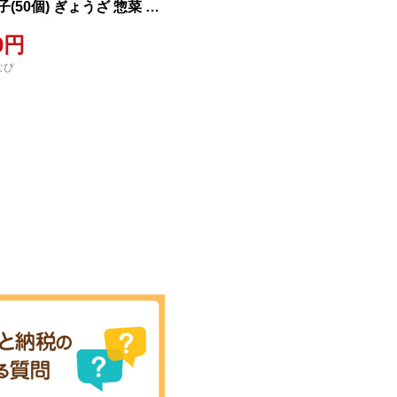
(50個) ぎょうざ 惣菜 お
冷凍 【障害者地域生活支援
00円
あ】【ms06-01】
なび