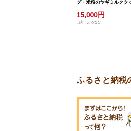
グ・米粉のヤギミルククッ
種) ペット 猫 犬 ペット
15,000円
ットフード ヤギミルク 鹿
出典：ふるなび
ーグ おやつ クッキー ふ
ルテンフリー 低アレルギ
ふるさと納税