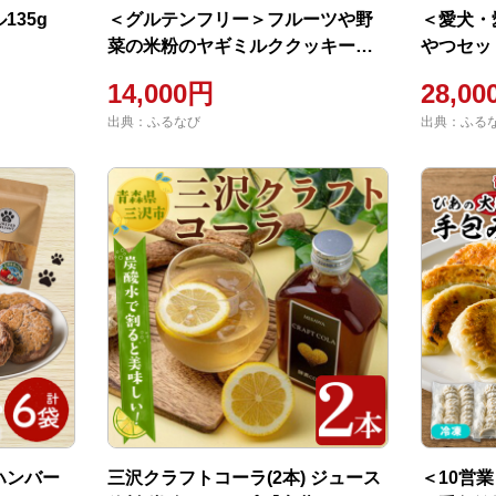
135g
＜グルテンフリー＞フルーツや野
＜愛犬・
菜の米粉のヤギミルククッキー
やつセット
(50g×8P) ペット 猫 犬 ペット用お
ト用おや
14,000円
28,0
やつ ヤギミルク クッキー お菓子
ク 鹿肉 
出典：ふるなび
出典：ふる
小分け 個包装 【Cafe Doggies】
ー ふり
【ms02-01】
ルギー 【C
ハンバー
三沢クラフトコーラ(2本) ジュース
＜10営