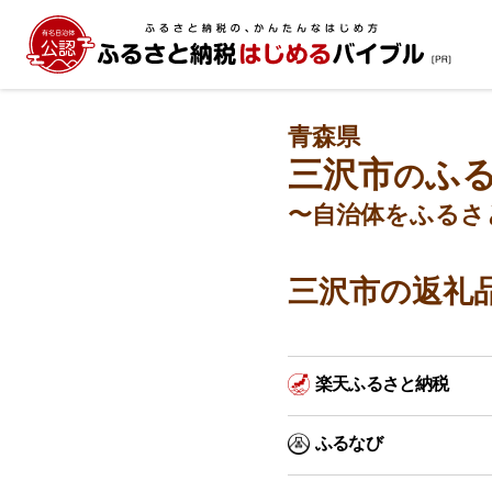
青森県
三沢市
ふ
の
〜自治体をふるさ
三沢市の返礼
楽天ふるさと納税
ふるなび