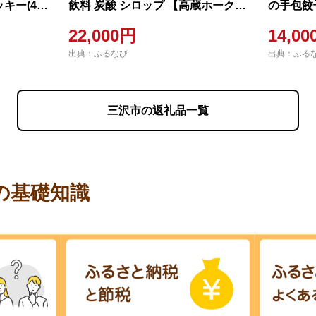
キー(4
飲料 炭酸 シロップ 【高蔵ホーク】
の手包餃子
用おやつ ペ
【ms11-01】
つまみ 
22,000円
14,0
肉 ハンバ
センターぴ
出典：ふるなび
出典：ふる
りかけ グ
ー
三沢市の返礼品一覧
の基礎知識