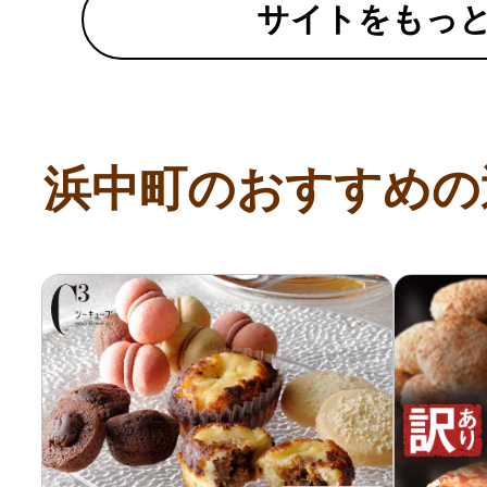
ふるさと納税の基礎知識
サイトをもっ
10秒ぴったり診断
自治体直営サイト特集
浜中町のおすすめの
はじめるバイブルとは
よくあるご質問
問い合わせ