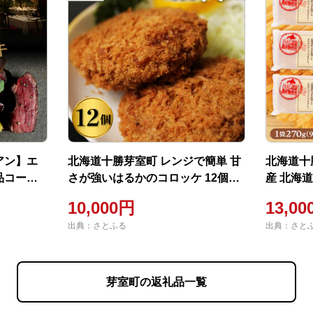
アン】エ
北海道十勝芽室町 レンジで簡単 甘
北海道十
品コー
さが強いはるかのコロッケ 12個セ
産 北海道パスタ 2
名以上で利
ット me026-015c
me026-0
10,000円
13,0
出典：さとふる
出典：さと
芽室町の返礼品一覧