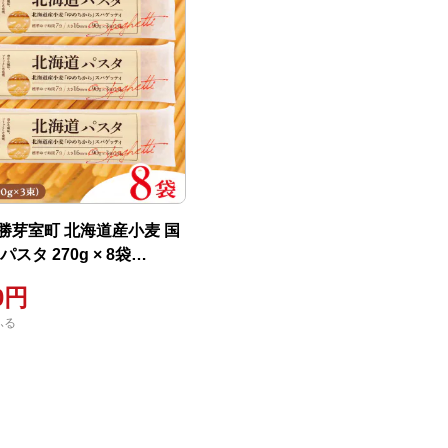
勝芽室町 北海道産小麦 国
70g × 8袋
13c
00円
ふる