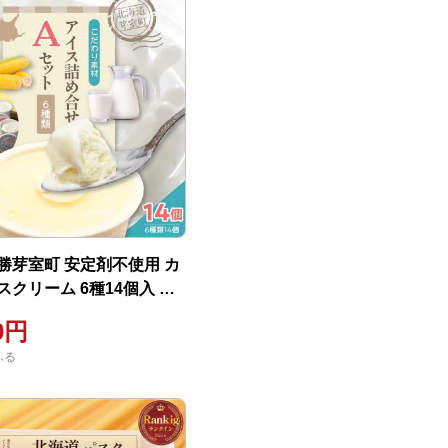
勝芽室町 安定剤不使用 カ
クリーム 6種14個入 A
008-003c
00円
ふる