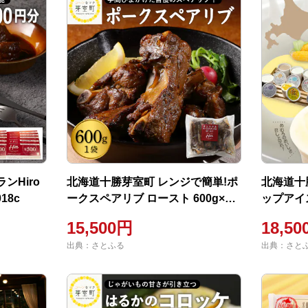
ンHiro
北海道十勝芽室町 レンジで簡単!ポ
北海道十
18c
ークスペアリブ ロースト 600g×1
ップアイス
個セットme026-007c
セット me
15,500円
18,5
出典：さとふる
出典：さと