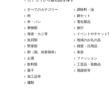
すべてのカテゴリー
調味料・油
肉
鍋セット
米・パン
電化製品
果物類
旅行
海老・カニ等
イベントやチケット
魚貝類
地域のお礼の品
野菜類
雑貨・日用品
卵（鶏、烏骨鶏等）
美容
お酒
ファッション
飲料類
工芸品・装飾品
菓子
感謝状等
加工品等
麺類