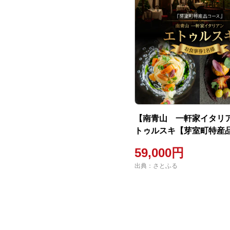
【南青山 一軒家イタリ
トゥルスキ【芽室町特産
ス】食事券1名様分 ※2
59,000円
用可
出典：さとふる