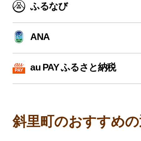
ふるなび
寄付上限額シミュレーション
給与所得者版
ANA
副業・パラレルワーカー
au PAY ふるさと納税
個人事業主・フリーラン
個人事業・フリーランス
斜里町のおすすめの