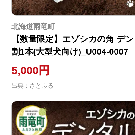
北海道雨竜町
【数量限定】エゾシカの角 デン
割1本(大型犬向け)_U004-0007
5,000円
出典：さとふる