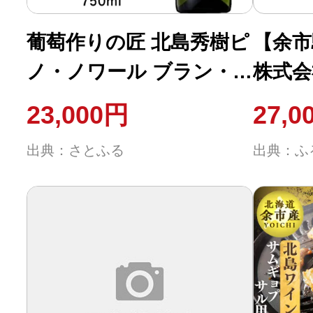
葡萄作りの匠 北島秀樹ピ
【余市
ノ・ノワール ブラン・
株式会
ド・ノワール2023 2本
0600
23,000円
27,0
_Y020-0653
出典：さとふる
出典：ふ