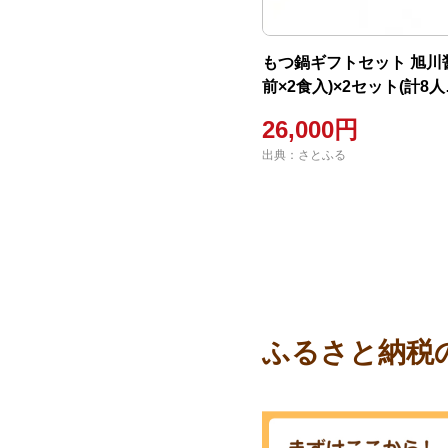
もつ鍋ギフトセット 旭川醤
前×2食入)×2セット(計8人
前)_01273
26,000円
出典：さとふる
ふるさと納税