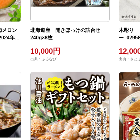
肉メロン
北海道産 開きほっけの詰合せ
木彫り 
024年8
240g×8枚
ー_0295
【 果物
10,000円
12,0
出典：ふるなび
出典：さと