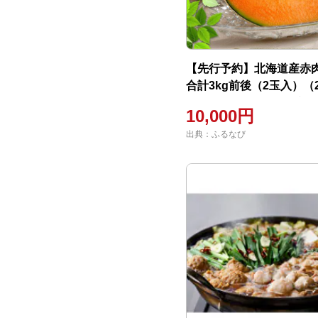
【先行予約】北海道産赤
合計3kg前後（2玉入）（2
月5日より順次発送予定） 
10,000円
くだもの フルーツ 】
出典：ふるなび