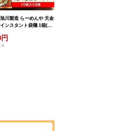
 旭川製造 らーめんや 天金
インスタント袋麺 1箱(10
_02129
00円
ふる