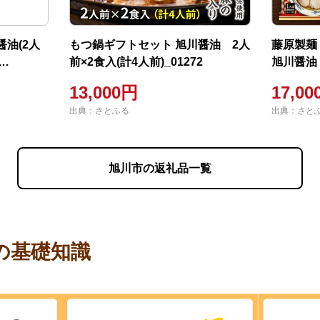
油(2人
もつ鍋ギフトセット 旭川醤油 2人
藤原製麺
前×2食入(計4人前)_01272
旭川醤油 
袋入)×2箱
13,000円
17,0
出典：さとふる
出典：さと
旭川市の返礼品一覧
の基礎知識