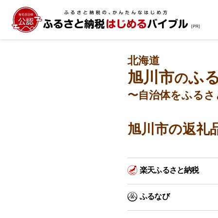
北海道
旭川市
ふ
の
〜自治体をふるさ
旭川市の返礼
楽天ふるさと納税
ふるなび