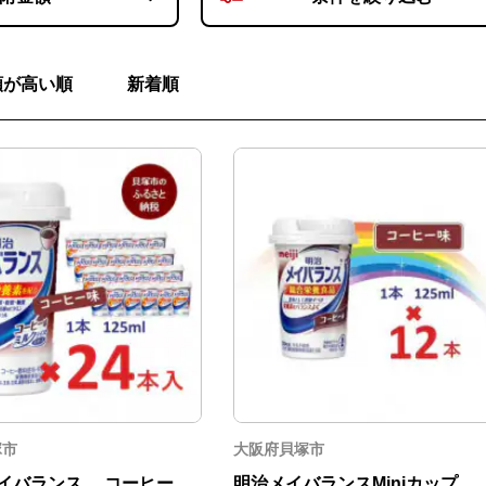
額が高い順
新着順
塚市
大阪府貝塚市
イバランス コーヒー
明治メイバランスMiniカップ