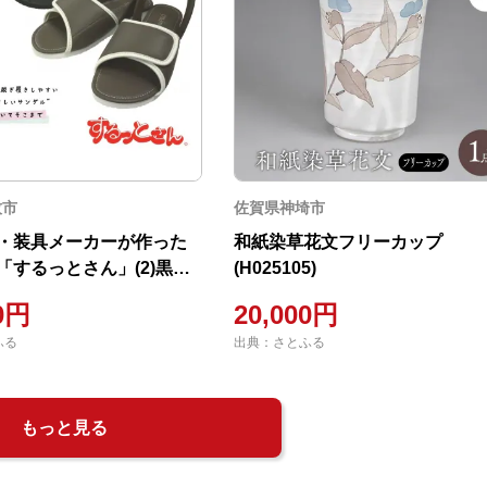
牧市
佐賀県神埼市
・装具メーカーが作った
和紙染草花文フリーカップ
「するっとさん」(2)黒・S
(H025105)
0M01-02]
00円
20,000円
ふる
出典：さとふる
もっと見る