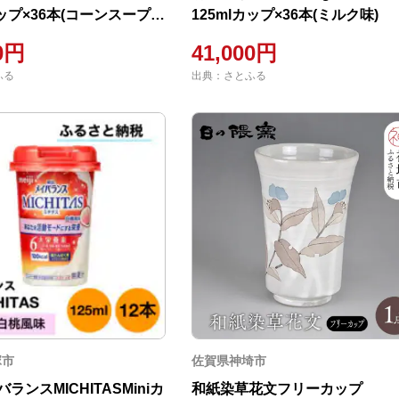
カップ×36本(コーンスープ
125mlカップ×36本(ミルク味)
00円
41,000円
ふる
出典：さとふる
塚市
佐賀県神埼市
ランスMICHITASMiniカ
和紙染草花文フリーカップ