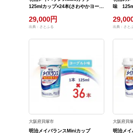
125mlカップ×24本(さわやかヨーグ
味 125
ルト味)
29,000円
29,0
出典：さとふる
出典：さと
大阪府貝塚市
大阪府貝
明治メイバランスMiniカップ
明治メイ