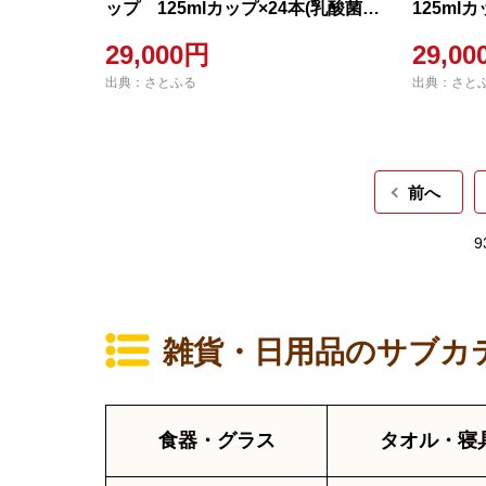
ップ 125mlカップ×24本(乳酸菌飲
125ml
料風味)
味)
29,000円
29,0
出典：さとふる
出典：さと
前へ
9
雑貨・日用品のサブカ
食器・グラス
タオル・寝