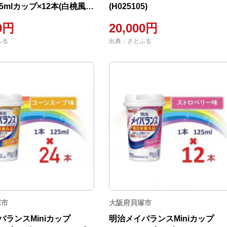
5mlカップ×12本(白桃風
(H025105)
00円
20,000円
ふる
出典：さとふる
塚市
大阪府貝塚市
バランスMiniカップ
明治メイバランスMiniカップ