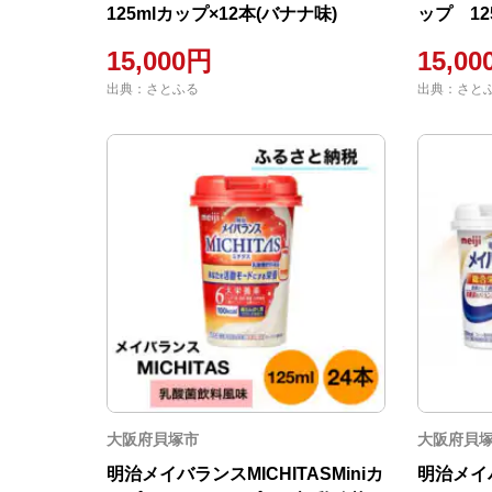
125mlカップ×12本(バナナ味)
ップ 12
味)
15,000円
15,0
出典：さとふる
出典：さと
大阪府貝塚市
大阪府貝
明治メイバランスMICHITASMiniカ
明治メイ