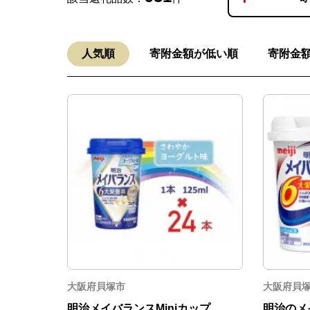
人気順
寄附金額が低い順
寄附金
大阪府貝塚市
大阪府貝
明治メイバランスMiniカップ
明治のメ