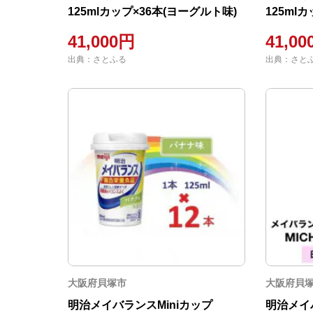
125mlカップ×36本(ヨーグルト味)
125ml
味)
41,000円
41,0
出典：さとふる
出典：さと
大阪府貝塚市
大阪府貝
明治メイバランスMiniカップ
明治メイバ