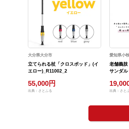
大分県大分市
愛知県小
立てられる杖「クロスポッド」(イ
老舗義肢
エロー)_R11002_2
サンダル
サイズ[03
55,000円
19,0
出典：さとふる
出典：さと