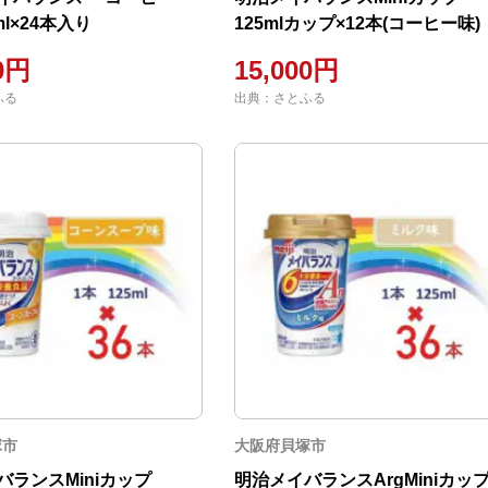
ml×24本入り
125mlカップ×12本(コーヒー味)
00円
15,000円
ふる
出典：さとふる
塚市
大阪府貝塚市
バランスMiniカップ
明治メイバランスArgMiniカッ