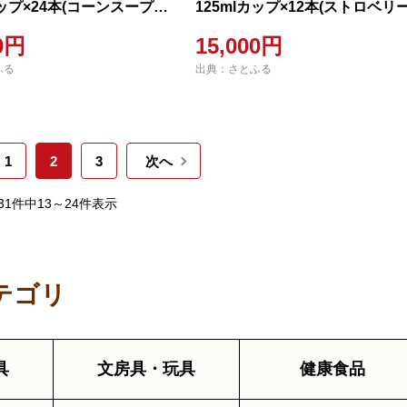
カップ×24本(コーンスープ
125mlカップ×12本(ストロベリ
味)
00円
15,000円
ふる
出典：さとふる
1
2
3
次へ
31件中13～24件表示
テゴリ
具
文房具・玩具
健康食品