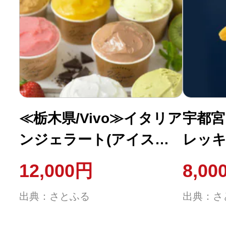
≪栃木県/Vivo≫イタリア
宇都宮
ンジェラート(アイスク
レッキ
リーム)【基本フレーバー
12,000円
8,00
6種】×各1個セット
出典：さとふる
出典：さ