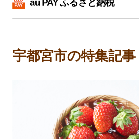
au PAY ふるさと納税
寄付上限額シミュレーション
給与所得者版
宇都宮市の特集記事
副業・パラレルワーカー
個人事業主・フリーラン
個人事業・フリーランス