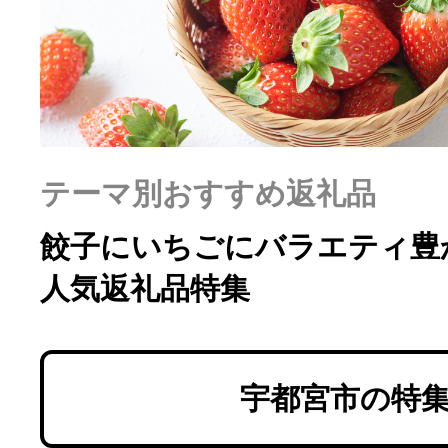
ふるさと納税の基礎知識
10秒ぴったり診断
自治体直営サイト特集
テーマ別おすすめ返礼品
はじめるバイブルとは
餃子にいちごにバラエティ豊
人気返礼品特集
よくあるご質問
問い合わせ
宇都宮市の特